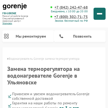
+7 (842) 242-47-68
Ежедневно, с 10:00 до 20:00
FIX-GORENJE
+7 (800) 302-71-75
Ремонт устройств Gorenje
Специализированный
Звонок бесплатный по РФ
cервисный центр г.
Ульяновск
Мы ремонтируем
Позвонить
овске
Водонагреватель Gorenje замена терморегулятора
Замена терморегулятора на
водонагревателе Gorenje в
Ульяновске
Привезем и увезем водонагреватель Gorenje
собственной доставкой
Ремонт варочных панелей Gorenje
Ремонт посудомоечных машин Gorenje
Ремонт микроволновых печей Gorenje
Ремонт стиральных машин Gorenje
Ремонт духовых шкафов Gorenje
Ремонт парогенераторов Gorenje
Гарантия на наши работы по ремонту
до 3-х лет