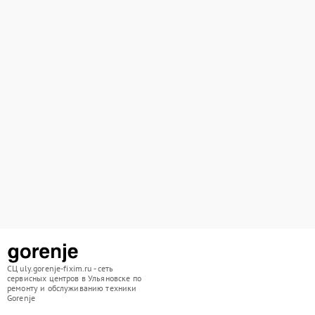
СЦ uly.gorenje-fixim.ru - сеть
сервисных центров в Ульяновске по
ремонту и обслуживанию техники
Gorenje