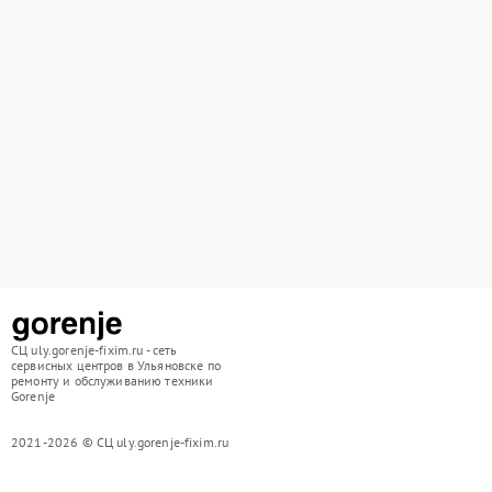
СЦ uly.gorenje-fixim.ru - сеть
сервисных центров в Ульяновске по
ремонту и обслуживанию техники
Gorenje
2021-2026 © СЦ uly.gorenje-fixim.ru