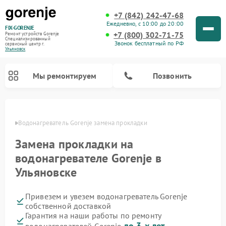
+7 (842) 242-47-68
Ежедневно, с 10:00 до 20:00
FIX-GORENJE
+7 (800) 302-71-75
Ремонт устройств Gorenje
Специализированный
Звонок бесплатный по РФ
cервисный центр г.
Ульяновск
Мы ремонтируем
Позвонить
овске
Водонагреватель Gorenje замена прокладки
Замена прокладки на
водонагревателе Gorenje в
Ульяновске
Привезем и увезем водонагреватель Gorenje
собственной доставкой
Ремонт варочных панелей Gorenje
Ремонт посудомоечных машин Gorenje
Ремонт микроволновых печей Gorenje
Ремонт стиральных машин Gorenje
Ремонт духовых шкафов Gorenje
Ремонт парогенераторов Gorenje
Гарантия на наши работы по ремонту
до 3-х лет