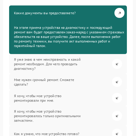
Какие документы вы предоставляете?
На этапе приема устройства на диагностику и последующий
ремонт вам будет предоставлен заказ-наряд с указанием страховых
обязательств на ваше устройство. Далее, после выполнения работ
по ремонту техники, вы получите акт выполненных работ и
гарантийный талон.
Я уже знаю в чем неисправность и какой
ремонт необходим. Для чего проводить
диагностику?
Мне нужен срочный ремонт. Сможете
сделать?
Я хочу, чтобы мое устройство
ремонтировали при мне.
Я хочу, чтобы мое устройство
ремонтировалось только оригинальными
запчастями.
Как я узнаю, что мое устройство готово?