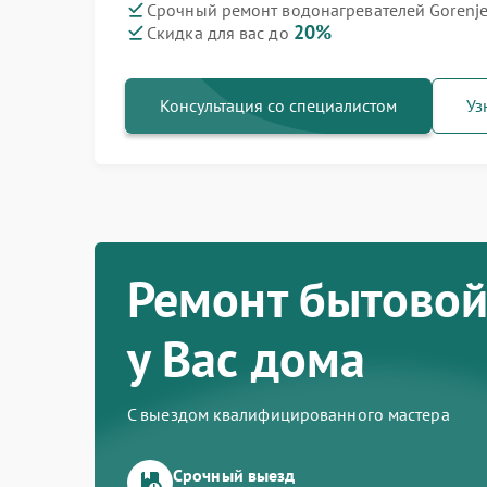
Срочный ремонт водонагревателей Gorenje
20%
Скидка для вас до
Ремонт варочных панелей Gorenje
Ремонт духовых шкафов Gorenje
Ремонт посудомоечных машин Gorenje
Ремонт микроволновых печей Gorenje
Ремонт парогенераторов Gorenje
Ремонт стиральных машин Gorenje
Ремонт холодильников Gorenje
Консультация со специалистом
Уз
Ремонт бытовой
у Вас дома
С выездом квалифицированного мастера
Срочный выезд