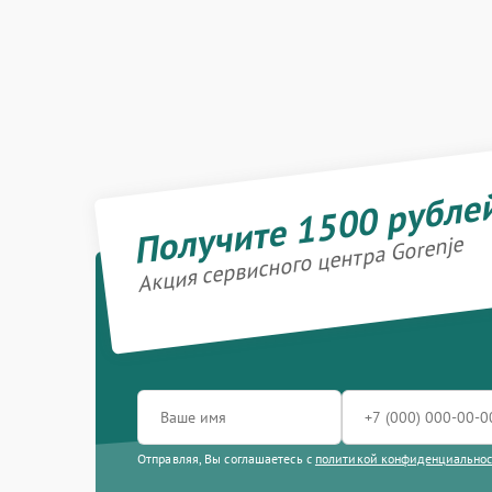
Получите 1500 рубле
Акция сервисного центра Gorenje
Отправляя, Вы соглашаетесь с
политикой конфиденциально