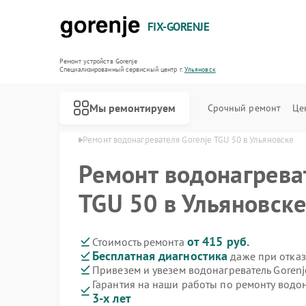
FIX-GORENJE
Ремонт устройств Gorenje
Специализированный cервисный центр г.
Ульяновск
Мы ремонтируем
Срочный ремонт
Це
orenje в Ульяновске
Ремонт водонагревателя Gorenje TGU 50 в Ульяновске
Ремонт водонагрева
TGU 50 в Ульяновск
от 415 руб.
Стоимость ремонта
Бесплатная диагностика
даже при отказ
Привезем и увезем водонагреватель Gorenj
Гарантия на наши работы по ремонту водо
3-х лет