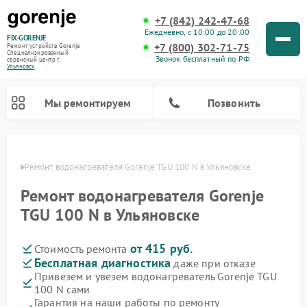
+7 (842) 242-47-68
Ежедневно, с 10:00 до 20:00
FIX-GORENJE
+7 (800) 302-71-75
Ремонт устройств Gorenje
Специализированный
Звонок бесплатный по РФ
cервисный центр г.
Ульяновск
Мы ремонтируем
Позвонить
овске
Ремонт водонагревателя Gorenje TGU 100 N в Ульяновске
Ремонт водонагревателя Gorenje
TGU 100 N в Ульяновске
от 415 руб.
Стоимость ремонта
Бесплатная диагностика
даже при отказе
Привезем и увезем водонагреватель Gorenje TGU
100 N сами
Ремонт варочных панелей Gorenje
Ремонт посудомоечных машин Gorenje
Ремонт микроволновых печей Gorenje
Ремонт стиральных машин Gorenje
Ремонт духовых шкафов Gorenje
Ремонт парогенераторов Gorenje
Гарантия на наши работы по ремонту