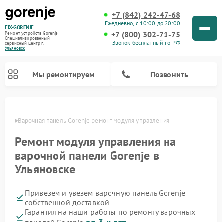
+7 (842) 242-47-68
Ежедневно, с 10:00 до 20:00
FIX-GORENJE
+7 (800) 302-71-75
Ремонт устройств Gorenje
Специализированный
Звонок бесплатный по РФ
cервисный центр г.
Ульяновск
Мы ремонтируем
Позвонить
овске
Варочная панель Gorenje ремонт модуля управления
Ремонт модуля управления на
варочной панели Gorenje в
Ульяновске
Привезем и увезем варочную панель Gorenje
собственной доставкой
Ремонт духовых шкафов Gorenje
Ремонт водонагревателей Gorenje
Ремонт микроволновых печей Gorenje
Ремонт стиральных машин Gorenje
Ремонт посудомоечных машин Gorenje
Ремонт парогенераторов Gorenje
Гарантия на наши работы по ремонту варочных
до 3-х лет