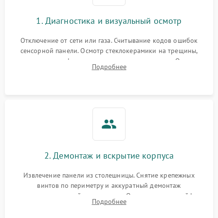
1. Диагностика и визуальный осмотр
Отключение от сети или газа. Считывание кодов ошибок
сенсорной панели. Осмотр стеклокерамики на трещины,
проверка конфорок на равномерность нагрева. Опрос
Подробнее
клиента о симптомах (не включается, не видит посуду,
щелкает).
2. Демонтаж и вскрытие корпуса
Извлечение панели из столешницы. Снятие крепежных
винтов по периметру и аккуратный демонтаж
стеклокерамической поверхности. Отсоединение шлейфов
Подробнее
сенсорного блока для доступа к силовым платам, катушкам
или ТЭНам.