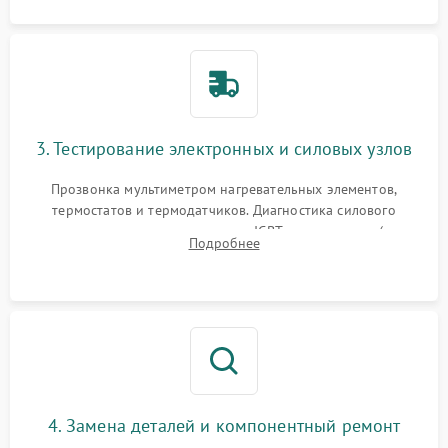
3. Тестирование электронных и силовых узлов
Прозвонка мультиметром нагревательных элементов,
термостатов и термодатчиков. Диагностика силового
модуля, реле, диодных мостов и IGBT-транзисторов (для
Подробнее
индукции). Проверка кранов и газ-контроля (для газовых
панелей).
4. Замена деталей и компонентный ремонт