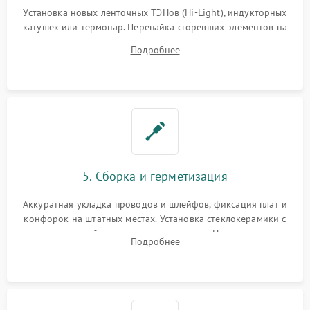
Установка новых ленточных ТЭНов (Hi-Light), индукторных
катушек или термопар. Перепайка сгоревших элементов на
плате управления, восстановление токопроводящих
Подробнее
дорожек. Очистка контактов и замена поврежденной
проводки.
5. Сборка и герметизация
Аккуратная укладка проводов и шлейфов, фиксация плат и
конфорок на штатных местах. Установка стеклокерамики с
проверкой равномерности зазоров. Нанесение
Подробнее
термостойкого герметика или укладка уплотнительной
ленты по контуру.