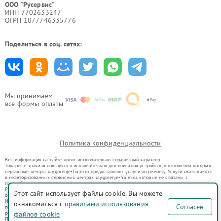
ООО "Русервис"
ИНН 7702633247
ОГРН 1077746335776
Поделиться в соц. сетях:
Мы принимаем
все формы оплаты
Политика конфиденциальности
Вся информация на сайте носит исключительно справочный характер.
Товарные знаки используются исключительно для описания устройств, в отношении которых
сервисные центры uly.gorenje-fixim.ru предоставляют услуги по ремонту. Услуги оказываются
в неавторизованных сервисных центрах uly.gorenje-fixim.ru, которые не связаны с
правообладателями товарных знаков или их официальными представителями.
Ремонт осуществляется для устройств, уже введенных в гражданский оборот в соответствии
Этот сайт использует файлы cookie. Вы можете
со статьей 1487 ГК РФ.
Использование товарных знаков не преследует цели индивидуализации услуг или введения
ознакомиться с
правилами использования
Согласен
потребителей в заблуждение, а служит для информирования о предоставляемых услугах по
ремонту техники указанных брендов.
файлов cookie
Представленная на сайте информация не является публичной офертой, определяемой