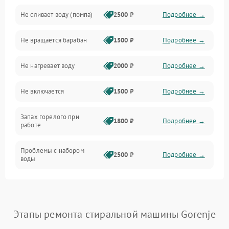
Не сливает воду (помпа)
2500 ₽
Подробнее →
Водоснабжение
Не вращается барабан
1500 ₽
Подробнее →
Слив
Не нагревает воду
2000 ₽
Подробнее →
Программное обеспечение
Не включается
1500 ₽
Подробнее →
Запах горелого при
1800 ₽
Подробнее →
работе
Проблемы с набором
2500 ₽
Подробнее →
воды
Замена ТЭНа
2200 ₽
Подробнее →
Замена платы управления
2200 ₽
Подробнее →
Этапы ремонта стиральной машины Gorenje