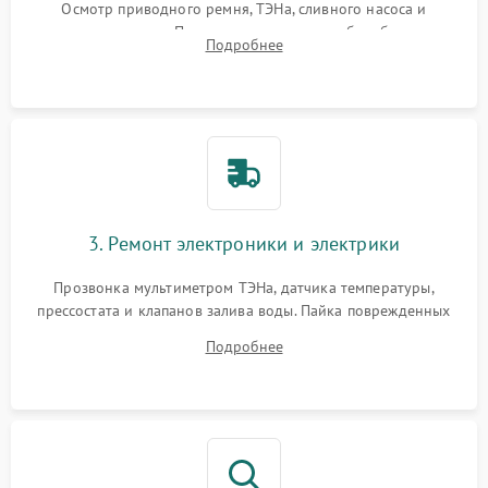
Осмотр приводного ремня, ТЭНа, сливного насоса и
амортизаторов. Проверка подшипников барабана и
Подробнее
крестовины на износ, а манжеты люка на разрывы.
3. Ремонт электроники и электрики
Прозвонка мультиметром ТЭНа, датчика температуры,
прессостата и клапанов залива воды. Пайка поврежденных
дорожек или замена симисторов на плате управления.
Подробнее
Восстановление целостности проводки и контактов.