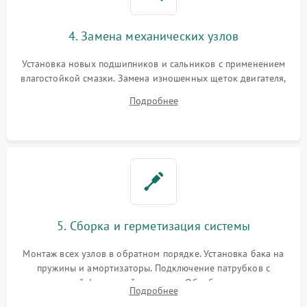
4. Замена механических узлов
Установка новых подшипников и сальников с применением
влагостойкой смазки. Замена изношенных щеток двигателя,
порванного ремня привода, неисправного сливного насоса
Подробнее
или поврежденной резиновой манжеты.
5. Сборка и герметизация системы
Монтаж всех узлов в обратном порядке. Установка бака на
пружины и амортизаторы. Подключение патрубков с
надежной фиксацией хомутами. Обработка стыков
Подробнее
герметиком для предотвращения возможных протечек воды.