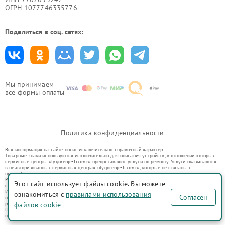
ОГРН 1077746335776
Поделиться в соц. сетях:
Мы принимаем
все формы оплаты
Политика конфиденциальности
Вся информация на сайте носит исключительно справочный характер.
Товарные знаки используются исключительно для описания устройств, в отношении которых
сервисные центры uly.gorenje-fixim.ru предоставляют услуги по ремонту. Услуги оказываются
в неавторизованных сервисных центрах uly.gorenje-fixim.ru, которые не связаны с
правообладателями товарных знаков или их официальными представителями.
Ремонт осуществляется для устройств, уже введенных в гражданский оборот в соответствии
Этот сайт использует файлы cookie. Вы можете
со статьей 1487 ГК РФ.
Использование товарных знаков не преследует цели индивидуализации услуг или введения
ознакомиться с
правилами использования
Согласен
потребителей в заблуждение, а служит для информирования о предоставляемых услугах по
ремонту техники указанных брендов.
файлов cookie
Представленная на сайте информация не является публичной офертой, определяемой
положениями Статьи 437(2) Гражданского кодекса РФ