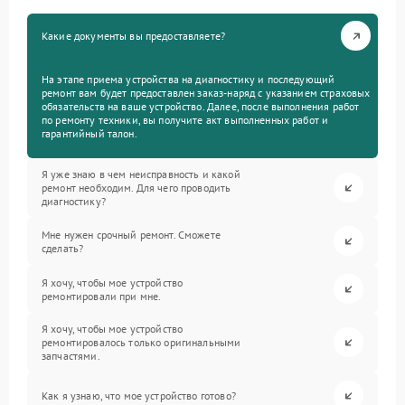
Какие документы вы предоставляете?
На этапе приема устройства на диагностику и последующий
ремонт вам будет предоставлен заказ-наряд с указанием страховых
обязательств на ваше устройство. Далее, после выполнения работ
по ремонту техники, вы получите акт выполненных работ и
гарантийный талон.
Я уже знаю в чем неисправность и какой
ремонт необходим. Для чего проводить
диагностику?
Мне нужен срочный ремонт. Сможете
сделать?
Я хочу, чтобы мое устройство
ремонтировали при мне.
Я хочу, чтобы мое устройство
ремонтировалось только оригинальными
запчастями.
Как я узнаю, что мое устройство готово?