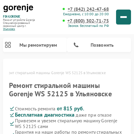
+7 (842) 242-47-68
Ежедневно, с 10:00 до 20:00
FIX-GORENJE
+7 (800) 302-71-75
Ремонт устройств Gorenje
Специализированный
Звонок бесплатный по РФ
cервисный центр г.
Ульяновск
Мы ремонтируем
Позвонить
Ремонт стиральной машины Gorenje WS 52125 в Ульяновске
Ремонт стиральной машины
Gorenje WS 52125 в Ульяновске
от 815 руб.
Стоимость ремонта
Бесплатная диагностика
даже при отказе
Привезем и увезем стиральную машину Gorenje
WS 52125 сами
Ремонт варочных панелей Gorenje
Ремонт посудомоечных машин Gorenje
Ремонт парогенераторов Gorenje
Ремонт духовых шкафов Gorenje
Ремонт водонагревателей Gorenje
Ремонт микроволновых печей Gorenje
Гарантия на наши работы по ремонту стиральных