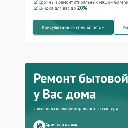
Срочный ремонт стиральных машин Gorenje
20%
Скидка для вас до
Ремонт варочных панелей Gorenje
Ремонт духовых шкафов Gorenje
Ремонт посудомоечных машин Gorenje
Ремонт водонагревателей Gorenje
Ремонт микроволновых печей Gorenje
Ремонт парогенераторов Gorenje
Ремонт холодильников Gorenje
Консультация со специалистом
Уз
Ремонт бытовой
у Вас дома
С выездом квалифицированного мастера
Срочный выезд