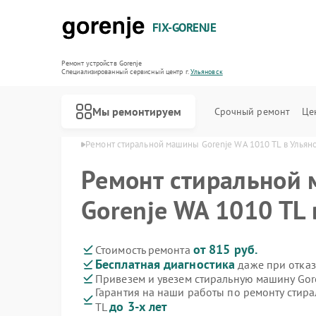
FIX-GORENJE
Ремонт устройств Gorenje
Специализированный cервисный центр г.
Ульяновск
Мы ремонтируем
Срочный ремонт
Це
orenje в Ульяновске
Ремонт стиральной машины Gorenje WA 1010 TL в Ульян
Ремонт стиральной
Gorenje WA 1010 TL 
от 815 руб.
Стоимость ремонта
Бесплатная диагностика
даже при отказ
Привезем и увезем стиральную машину Gor
Гарантия на наши работы по ремонту стир
до 3-х лет
TL