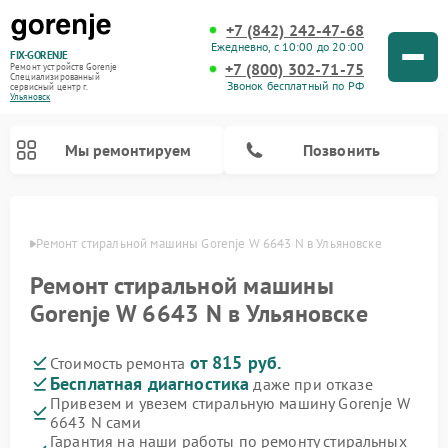
+7 (842) 242-47-68
Ежедневно, с 10:00 до 20:00
FIX-GORENJE
+7 (800) 302-71-75
Ремонт устройств Gorenje
Специализированный
Звонок бесплатный по РФ
cервисный центр г.
Ульяновск
Мы ремонтируем
Позвонить
овске
Ремонт стиральной машины Gorenje W 6643 N в Ульяновске
Ремонт стиральной машины
Gorenje W 6643 N в Ульяновске
от 815 руб.
Стоимость ремонта
Бесплатная диагностика
даже при отказе
Привезем и увезем стиральную машину Gorenje W
6643 N сами
Ремонт варочных панелей Gorenje
Ремонт посудомоечных машин Gorenje
Ремонт парогенераторов Gorenje
Ремонт духовых шкафов Gorenje
Ремонт водонагревателей Gorenje
Ремонт микроволновых печей Gorenje
Гарантия на наши работы по ремонту стиральных