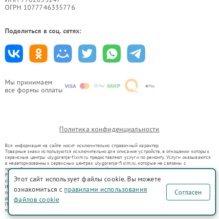
ОГРН 1077746335776
Поделиться в соц. сетях:
Мы принимаем
все формы оплаты
Политика конфиденциальности
Вся информация на сайте носит исключительно справочный характер.
Товарные знаки используются исключительно для описания устройств, в отношении которых
сервисные центры uly.gorenje-fixim.ru предоставляют услуги по ремонту. Услуги оказываются
в неавторизованных сервисных центрах uly.gorenje-fixim.ru, которые не связаны с
правообладателями товарных знаков или их официальными представителями.
Ремонт осуществляется для устройств, уже введенных в гражданский оборот в соответствии
Этот сайт использует файлы cookie. Вы можете
со статьей 1487 ГК РФ.
Использование товарных знаков не преследует цели индивидуализации услуг или введения
ознакомиться с
правилами использования
Согласен
потребителей в заблуждение, а служит для информирования о предоставляемых услугах по
ремонту техники указанных брендов.
файлов cookie
Представленная на сайте информация не является публичной офертой, определяемой
положениями Статьи 437(2) Гражданского кодекса РФ