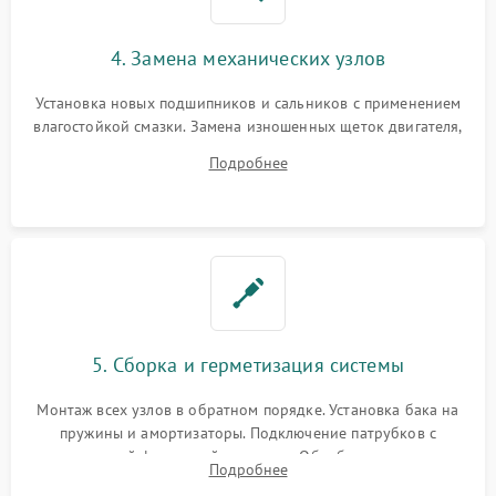
4. Замена механических узлов
Установка новых подшипников и сальников с применением
влагостойкой смазки. Замена изношенных щеток двигателя,
порванного ремня привода, неисправного сливного насоса
Подробнее
или поврежденной резиновой манжеты.
5. Сборка и герметизация системы
Монтаж всех узлов в обратном порядке. Установка бака на
пружины и амортизаторы. Подключение патрубков с
надежной фиксацией хомутами. Обработка стыков
Подробнее
герметиком для предотвращения возможных протечек воды.