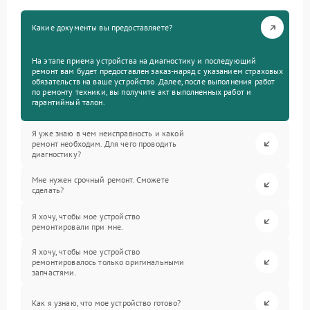
Какие документы вы предоставляете?
На этапе приема устройства на диагностику и последующий
ремонт вам будет предоставлен заказ-наряд с указанием страховых
обязательств на ваше устройство. Далее, после выполнения работ
по ремонту техники, вы получите акт выполненных работ и
гарантийный талон.
Я уже знаю в чем неисправность и какой
ремонт необходим. Для чего проводить
диагностику?
Мне нужен срочный ремонт. Сможете
сделать?
Я хочу, чтобы мое устройство
ремонтировали при мне.
Я хочу, чтобы мое устройство
ремонтировалось только оригинальными
запчастями.
Как я узнаю, что мое устройство готово?