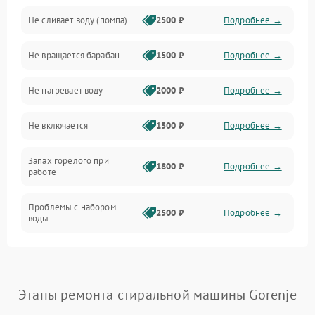
Не сливает воду (помпа)
2500 ₽
Подробнее →
Водоснабжение
Не вращается барабан
1500 ₽
Подробнее →
Слив
Не нагревает воду
2000 ₽
Подробнее →
Программное обеспечение
Не включается
1500 ₽
Подробнее →
Запах горелого при
1800 ₽
Подробнее →
работе
Проблемы с набором
2500 ₽
Подробнее →
воды
Замена ТЭНа
2200 ₽
Подробнее →
Замена платы управления
2200 ₽
Подробнее →
Этапы ремонта стиральной машины Gorenje