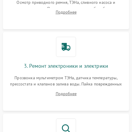
Осмотр приводного ремня, ТЭНа, сливного насоса и
амортизаторов. Проверка подшипников барабана и
Подробнее
крестовины на износ, а манжеты люка на разрывы.
3. Ремонт электроники и электрики
Прозвонка мультиметром ТЭНа, датчика температуры,
прессостата и клапанов залива воды. Пайка поврежденных
дорожек или замена симисторов на плате управления.
Подробнее
Восстановление целостности проводки и контактов.