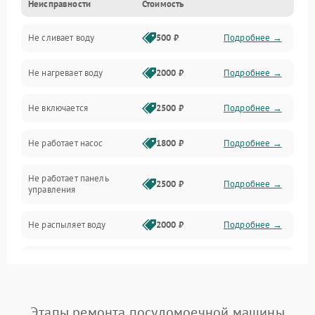
Неисправности
Стоимость
Управление
Не сливает воду
500 ₽
Подробнее →
Электропитание
Не нагревает воду
2000 ₽
Подробнее →
Датчики
Не включается
2500 ₽
Подробнее →
Нагрев
Не работает насос
1800 ₽
Подробнее →
Вода
Не работает панель
Гигиена
2500 ₽
Подробнее →
управления
Программное обеспечение
Не распыляет воду
2000 ₽
Подробнее →
Не запускается цикл
1800 ₽
Подробнее →
стирки
Проблемы с набором
Этапы ремонта посудомоечной машины
1800 ₽
Подробнее →