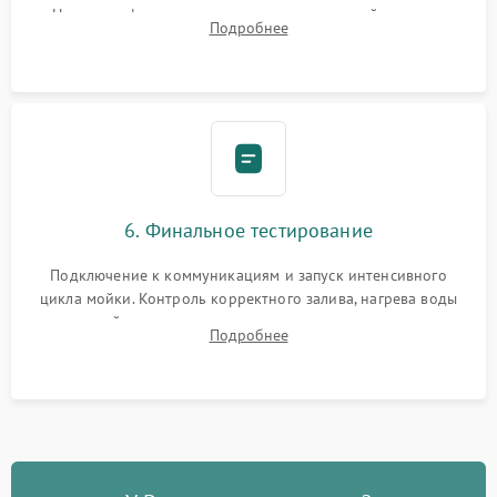
Надежная фиксация хомутов гидравлической системы,
Подробнее
сборка корпуса и установка датчика поплавка.
6. Финальное тестирование
Подключение к коммуникациям и запуск интенсивного
цикла мойки. Контроль корректного залива, нагрева воды
до нужной температуры, отсутствия посторонних шумов,
Подробнее
штатного слива и абсолютной сухости в поддоне.