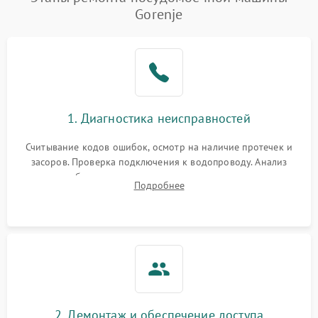
воды
Gorenje
Не работает сушилка
2100 ₽
Подробнее →
Сбои в работе таймера
1700 ₽
Подробнее →
Проблемы с
2100 ₽
Подробнее →
1. Диагностика неисправностей
циркуляционным насосом
Считывание кодов ошибок, осмотр на наличие протечек и
засоров. Проверка подключения к водопроводу. Анализ
жалоб на отсутствие слива, нагрева, вращения
Подробнее
разбрызгивателей или срабатывание системы защиты
аквастоп.
2. Демонтаж и обеспечение доступа