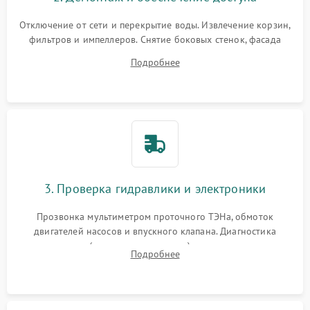
Отключение от сети и перекрытие воды. Извлечение корзин,
фильтров и импеллеров. Снятие боковых стенок, фасада
дверцы или нижнего поддона для прямого доступа к
Подробнее
циркуляционному насосу, ТЭНу и сливной помпе.
3. Проверка гидравлики и электроники
Прозвонка мультиметром проточного ТЭНа, обмоток
двигателей насосов и впускного клапана. Диагностика
прессостата (датчика уровня воды), датчика мутности,
Подробнее
концевика дверцы и электронного модуля управления.