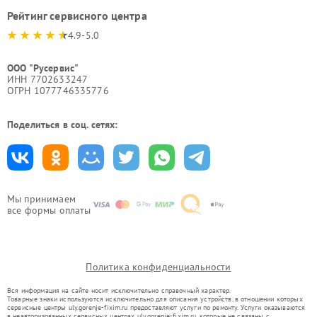
Рейтинг сервисного центра
4.9-5.0
ООО "Русервис"
ИНН 7702633247
ОГРН 1077746335776
Поделиться в соц. сетях:
Мы принимаем
все формы оплаты
Политика конфиденциальности
Вся информация на сайте носит исключительно справочный характер.
Товарные знаки используются исключительно для описания устройств, в отношении которых
сервисные центры uly.gorenje-fixim.ru предоставляют услуги по ремонту. Услуги оказываются
в неавторизованных сервисных центрах uly.gorenje-fixim.ru, которые не связаны с