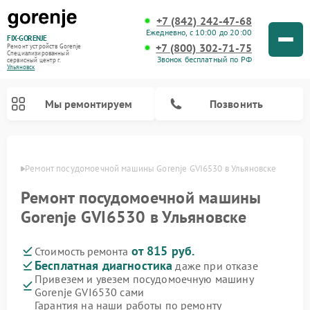
+7 (842) 242-47-68
Ежедневно, с 10:00 до 20:00
FIX-GORENJE
+7 (800) 302-71-75
Ремонт устройств Gorenje
Специализированный
Звонок бесплатный по РФ
cервисный центр г.
Ульяновск
Мы ремонтируем
Позвонить
овске
Ремонт посудомоечной машины Gorenje GVI6530 в Ульяновске
Ремонт посудомоечной машины
Gorenje GVI6530 в Ульяновске
от 815 руб.
Стоимость ремонта
Бесплатная диагностика
даже при отказе
Привезем и увезем посудомоечную машину
Gorenje GVI6530 сами
Ремонт варочных панелей Gorenje
Ремонт водонагревателей Gorenje
Ремонт микроволновых печей Gorenje
Ремонт стиральных машин Gorenje
Ремонт духовых шкафов Gorenje
Ремонт парогенераторов Gorenje
Гарантия на наши работы по ремонту