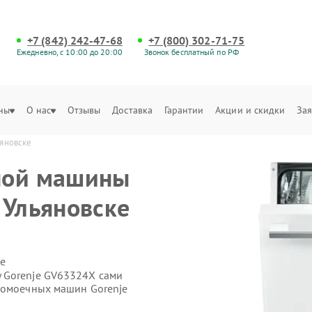
+7 (842) 242-47-68
+7 (800) 302-71-75
Ежедневно, с 10:00 до 20:00
Звонок бесплатный по РФ
ны
О нас
Отзывы
Доставка
Гарантии
Акции и скидки
Зая
яновске
ной машины
 Ульяновске
е
 Gorenje GV63324X сами
домоечных машин Gorenje