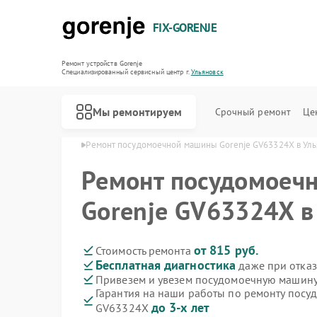
FIX-GORENJE
Ремонт устройств Gorenje
Специализированный cервисный центр г.
Ульяновск
Мы ремонтируем
Срочный ремонт
Це
renje в Ульяновске
Ремонт посудомоечной машины Gorenje GV63324X в Уль
Ремонт посудомоеч
Gorenje GV63324X в
от 815 руб.
Стоимость ремонта
Бесплатная диагностика
даже при отказ
Привезем и увезем посудомоечную машину
Гарантия на наши работы по ремонту посу
до 3-х лет
GV63324X