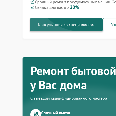
Срочный ремонт посудомоечных машин Gor
20%
Скидка для вас до
Ремонт варочных панелей Gorenje
Ремонт духовых шкафов Gorenje
Ремонт водонагревателей Gorenje
Ремонт микроволновых печей Gorenje
Ремонт парогенераторов Gorenje
Ремонт стиральных машин Gorenje
Ремонт холодильников Gorenje
Консультация со специалистом
Уз
Ремонт бытовой
у Вас дома
С выездом квалифицированного мастера
Срочный выезд