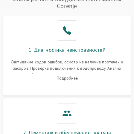
воды
Gorenje
Не работает сушилка
2100 ₽
Подробнее →
Сбои в работе таймера
1700 ₽
Подробнее →
Проблемы с
2100 ₽
Подробнее →
1. Диагностика неисправностей
циркуляционным насосом
Считывание кодов ошибок, осмотр на наличие протечек и
засоров. Проверка подключения к водопроводу. Анализ
жалоб на отсутствие слива, нагрева, вращения
Подробнее
разбрызгивателей или срабатывание системы защиты
аквастоп.
2. Демонтаж и обеспечение доступа