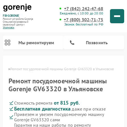
+7 (842) 242-47-68
Ежедневно, с 10:00 до 20:00
FIX-GORENJE
+7 (800) 302-71-75
Ремонт устройств Gorenje
Специализированный
Звонок бесплатный по РФ
cервисный центр г.
Ульяновск
Мы ремонтируем
Позвонить
овске
Ремонт посудомоечной машины Gorenje GV63320 в Ульяновске
Ремонт посудомоечной машины
Gorenje GV63320 в Ульяновске
от 815 руб.
Стоимость ремонта
Бесплатная диагностика
даже при отказе
Привезем и увезем посудомоечную машину
Gorenje GV63320 сами
Ремонт варочных панелей Gorenje
Ремонт водонагревателей Gorenje
Ремонт микроволновых печей Gorenje
Ремонт стиральных машин Gorenje
Ремонт духовых шкафов Gorenje
Ремонт парогенераторов Gorenje
Гарантия на наши работы по ремонту