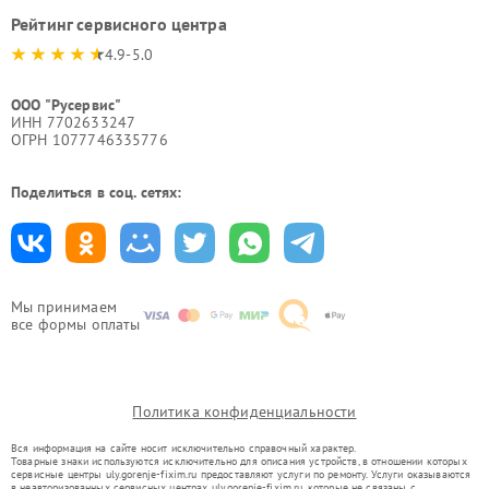
Рейтинг сервисного центра
4.9-5.0
ООО "Русервис"
ИНН 7702633247
ОГРН 1077746335776
Поделиться в соц. сетях:
Мы принимаем
все формы оплаты
Политика конфиденциальности
Вся информация на сайте носит исключительно справочный характер.
Товарные знаки используются исключительно для описания устройств, в отношении которых
сервисные центры uly.gorenje-fixim.ru предоставляют услуги по ремонту. Услуги оказываются
в неавторизованных сервисных центрах uly.gorenje-fixim.ru, которые не связаны с