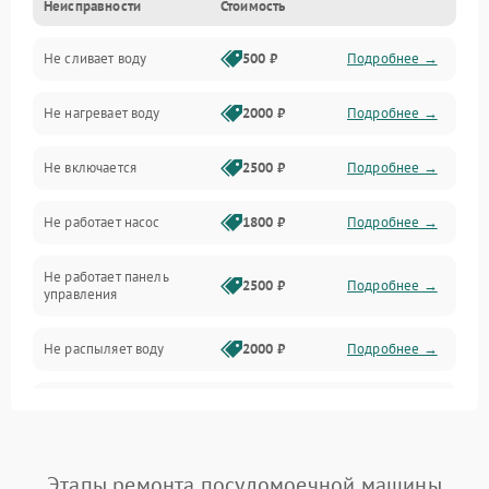
Неисправности
Стоимость
Управление
Не сливает воду
500 ₽
Подробнее →
Электропитание
Не нагревает воду
2000 ₽
Подробнее →
Датчики
Не включается
2500 ₽
Подробнее →
Нагрев
Не работает насос
1800 ₽
Подробнее →
Вода
Не работает панель
Гигиена
2500 ₽
Подробнее →
управления
Программное обеспечение
Не распыляет воду
2000 ₽
Подробнее →
Не запускается цикл
1800 ₽
Подробнее →
стирки
Проблемы с набором
Этапы ремонта посудомоечной машины
1800 ₽
Подробнее →