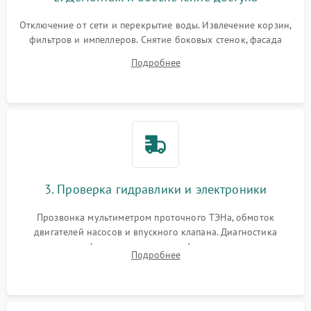
Отключение от сети и перекрытие воды. Извлечение корзин,
фильтров и импеллеров. Снятие боковых стенок, фасада
дверцы или нижнего поддона для прямого доступа к
Подробнее
циркуляционному насосу, ТЭНу и сливной помпе.
3. Проверка гидравлики и электроники
Прозвонка мультиметром проточного ТЭНа, обмоток
двигателей насосов и впускного клапана. Диагностика
прессостата (датчика уровня воды), датчика мутности,
Подробнее
концевика дверцы и электронного модуля управления.