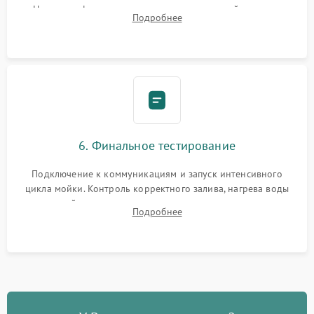
Надежная фиксация хомутов гидравлической системы,
Подробнее
сборка корпуса и установка датчика поплавка.
6. Финальное тестирование
Подключение к коммуникациям и запуск интенсивного
цикла мойки. Контроль корректного залива, нагрева воды
до нужной температуры, отсутствия посторонних шумов,
Подробнее
штатного слива и абсолютной сухости в поддоне.