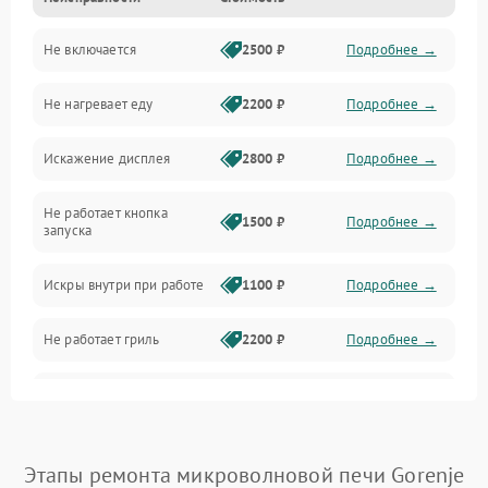
Дверца и корпус
Не включается
2500 ₽
Подробнее →
Механика и внутренние элементы
Не нагревает еду
2200 ₽
Подробнее →
Механические повреждения
Искажение дисплея
2800 ₽
Подробнее →
Питание и запуск
Не работает кнопка
Нагрев и приготовление
1500 ₽
Подробнее →
запуска
Программное обеспечение
Искры внутри при работе
1100 ₽
Подробнее →
Не работает гриль
2200 ₽
Подробнее →
Перегрев или отключение
2400 ₽
Подробнее →
во время работы
Появление запаха гари
2400 ₽
Подробнее →
Этапы ремонта микроволновой печи Gorenje