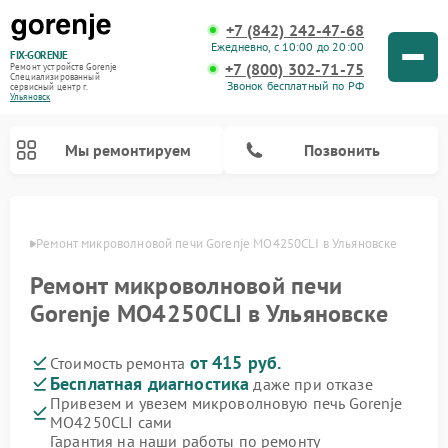
+7 (842) 242-47-68
Ежедневно, с 10:00 до 20:00
FIX-GORENJE
+7 (800) 302-71-75
Ремонт устройств Gorenje
Специализированный
Звонок бесплатный по РФ
cервисный центр г.
Ульяновск
Мы ремонтируем
Позвонить
овске
Ремонт микроволновой печи Gorenje MO4250CLI в Ульяновске
Ремонт микроволновой печи
Gorenje MO4250CLI в Ульяновске
от 415 руб.
Стоимость ремонта
Бесплатная диагностика
даже при отказе
Привезем и увезем микроволновую печь Gorenje
MO4250CLI сами
Ремонт варочных панелей Gorenje
Ремонт посудомоечных машин Gorenje
Ремонт стиральных машин Gorenje
Ремонт духовых шкафов Gorenje
Ремонт водонагревателей Gorenje
Ремонт парогенераторов Gorenje
Гарантия на наши работы по ремонту