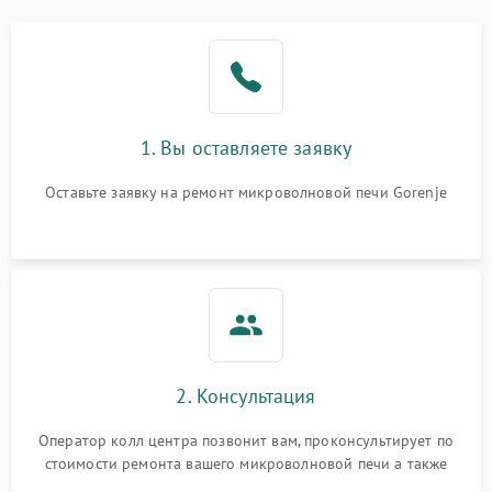
Проблемы с вентилятором
2000 ₽
Подробнее →
Поломка системы
2200 ₽
Подробнее →
охлаждения
1. Вы оставляете заявку
Не работают сенсорные
2400 ₽
Подробнее →
кнопки
Оставьте заявку на ремонт микроволновой печи Gorenje
Не горит подсветка
2000 ₽
Подробнее →
Сломался трансформатор
1000 ₽
Подробнее →
2. Консультация
Оператор колл центра позвонит вам, проконсультирует по
стоимости ремонта вашего микроволновой печи а также
ответит на все ваши вопросы.