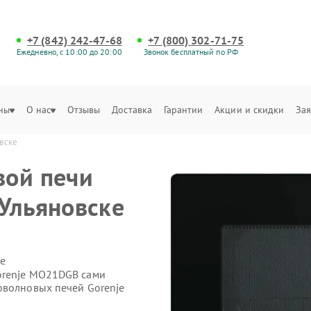
+7 (842) 242-47-68
+7 (800) 302-71-75
Ежедневно, с 10:00 до 20:00
Звонок бесплатный по РФ
ны
О нас
Отзывы
Доставка
Гарантии
Акции и скидки
Зая
вске
вой печи
Ульяновске
е
orenje MO21DGB сами
оволновых печей Gorenje