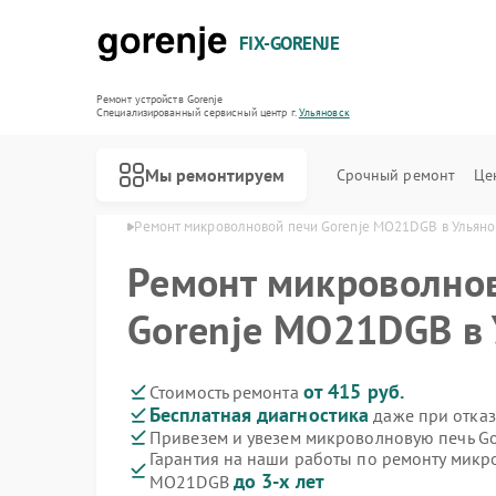
FIX-GORENJE
Ремонт устройств Gorenje
Специализированный cервисный центр г.
Ульяновск
Мы ремонтируем
Срочный ремонт
Це
orenje в Ульяновске
Ремонт микроволновой печи Gorenje MO21DGB в Ульяно
Ремонт микроволно
Gorenje MO21DGB в 
от 415 руб.
Стоимость ремонта
Бесплатная диагностика
даже при отказ
Привезем и увезем микроволновую печь G
Гарантия на наши работы по ремонту микр
до 3-х лет
MO21DGB