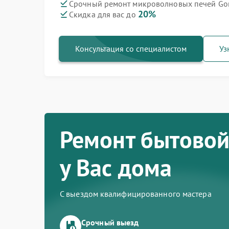
Срочный ремонт микроволновых печей Gor
20%
Скидка для вас до
Ремонт варочных панелей Gorenje
Ремонт духовых шкафов Gorenje
Ремонт посудомоечных машин Gorenje
Ремонт водонагревателей Gorenje
Ремонт парогенераторов Gorenje
Ремонт стиральных машин Gorenje
Ремонт холодильников Gorenje
Консультация со специалистом
Уз
Ремонт бытовой
у Вас дома
С выездом квалифицированного мастера
Срочный выезд