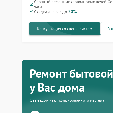
Срочный ремонт микроволновых печей Go
часа
Ремонт варочных панелей Gorenje
Ремонт духовых шкафов Gorenje
Ремонт посудомоечных машин Gorenje
Ремонт водонагревателей Gorenje
Ремонт парогенераторов Gorenje
Ремонт стиральных машин Gorenje
Ремонт холодильников Gorenje
20%
Скидка для вас до
Консультация со специалистом
Уз
Ремонт бытовой
у Вас дома
С выездом квалифицированного мастера