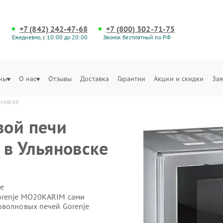
+7 (842) 242-47-68
+7 (800) 302-71-75
Ежедневно, с 10:00 до 20:00
Звонок бесплатный по РФ
ны
О нас
Отзывы
Доставка
Гарантии
Акции и скидки
Зая
новске
вой печи
в Ульяновске
е
orenje MO20KARIM сами
оволновых печей Gorenje