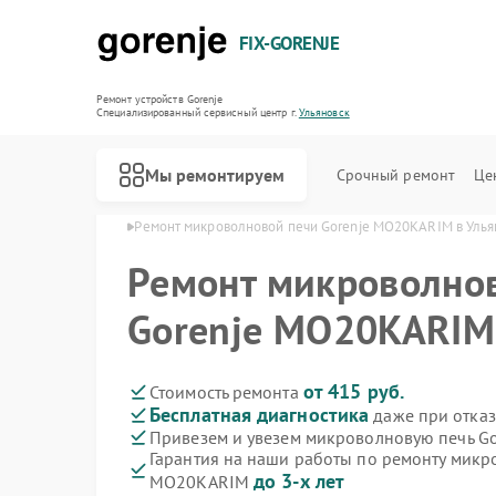
FIX-GORENJE
Ремонт устройств Gorenje
Специализированный cервисный центр г.
Ульяновск
Мы ремонтируем
Срочный ремонт
Це
orenje в Ульяновске
Ремонт микроволновой печи Gorenje MO20KARIM в Улья
Ремонт микроволно
Gorenje MO20KARIM 
от 415 руб.
Стоимость ремонта
Бесплатная диагностика
даже при отказ
Привезем и увезем микроволновую печь G
Гарантия на наши работы по ремонту микр
до 3-х лет
MO20KARIM