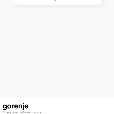
СЦ uly.gorenje-fixim.ru - сеть