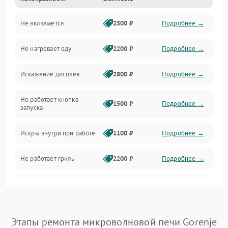
Дверца и корпус
Не включается
2500 ₽
Подробнее →
Механика и внутренние элементы
Не нагревает еду
2200 ₽
Подробнее →
Механические повреждения
Искажение дисплея
2800 ₽
Подробнее →
Питание и запуск
Не работает кнопка
Нагрев и приготовление
1500 ₽
Подробнее →
запуска
Программное обеспечение
Искры внутри при работе
1100 ₽
Подробнее →
Не работает гриль
2200 ₽
Подробнее →
Перегрев или отключение
2400 ₽
Подробнее →
во время работы
Появление запаха гари
2400 ₽
Подробнее →
Этапы ремонта микроволновой печи Gorenje