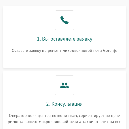
Проблемы с вентилятором
2000 ₽
Подробнее →
Поломка системы
2200 ₽
Подробнее →
охлаждения
1. Вы оставляете заявку
Не работают сенсорные
2400 ₽
Подробнее →
кнопки
Оставьте заявку на ремонт микроволновой печи Gorenje
Не горит подсветка
2000 ₽
Подробнее →
Сломался трансформатор
1000 ₽
Подробнее →
2. Консультация
Оператор колл центра позвонит вам, сориентирует по цене
ремонта вашего микроволновой печи а также ответит на все
ваши вопросы.