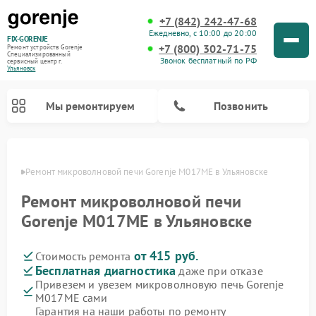
+7 (842) 242-47-68
Ежедневно, с 10:00 до 20:00
FIX-GORENJE
+7 (800) 302-71-75
Ремонт устройств Gorenje
Специализированный
Звонок бесплатный по РФ
cервисный центр г.
Ульяновск
Мы ремонтируем
Позвонить
овске
Ремонт микроволновой печи Gorenje M017ME в Ульяновске
Ремонт микроволновой печи
Gorenje M017ME в Ульяновске
от 415 руб.
Стоимость ремонта
Бесплатная диагностика
даже при отказе
Привезем и увезем микроволновую печь Gorenje
M017ME сами
Ремонт варочных панелей Gorenje
Ремонт посудомоечных машин Gorenje
Ремонт стиральных машин Gorenje
Ремонт духовых шкафов Gorenje
Ремонт водонагревателей Gorenje
Ремонт парогенераторов Gorenje
Гарантия на наши работы по ремонту