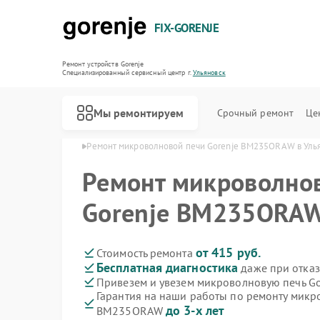
FIX-GORENJE
Ремонт устройств Gorenje
Специализированный cервисный центр г.
Ульяновск
Мы ремонтируем
Срочный ремонт
Це
orenje в Ульяновске
Ремонт микроволновой печи Gorenje BM235ORAW в Уль
Ремонт микроволно
Gorenje BM235ORAW
от 415 руб.
Стоимость ремонта
Бесплатная диагностика
даже при отказ
Привезем и увезем микроволновую печь G
Гарантия на наши работы по ремонту микр
до 3-х лет
BM235ORAW