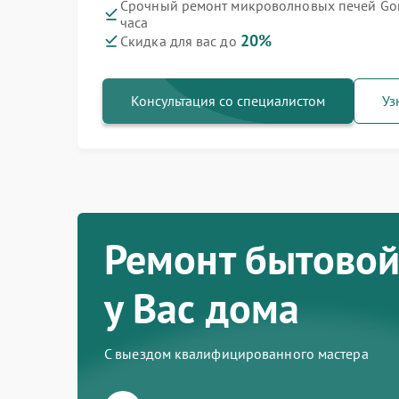
Срочный ремонт микроволновых печей Go
часа
Ремонт варочных панелей Gorenje
Ремонт духовых шкафов Gorenje
Ремонт посудомоечных машин Gorenje
Ремонт водонагревателей Gorenje
Ремонт парогенераторов Gorenje
Ремонт стиральных машин Gorenje
Ремонт холодильников Gorenje
20%
Скидка для вас до
Консультация со специалистом
Уз
Ремонт бытовой
у Вас дома
С выездом квалифицированного мастера