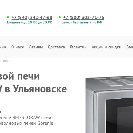
+7 (842) 242-47-68
+7 (800) 302-71-75
Ежедневно, с 10:00 до 20:00
Звонок бесплатный по РФ
ны
О нас
Отзывы
Доставка
Гарантии
Акции и скидки
Зая
яновске
вой печи
 в Ульяновске
е
orenje BM235ORAW сами
оволновых печей Gorenje