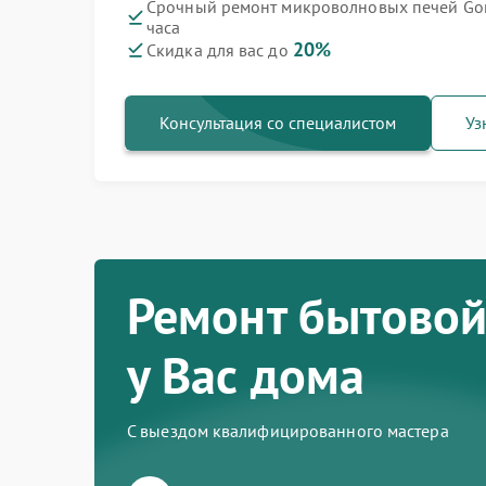
Срочный ремонт микроволновых печей Gor
часа
Ремонт варочных панелей Gorenje
Ремонт духовых шкафов Gorenje
Ремонт посудомоечных машин Gorenje
Ремонт водонагревателей Gorenje
Ремонт парогенераторов Gorenje
Ремонт стиральных машин Gorenje
Ремонт холодильников Gorenje
20%
Скидка для вас до
Консультация со специалистом
Уз
Ремонт бытовой
у Вас дома
С выездом квалифицированного мастера