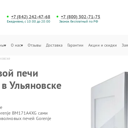
+7 (842) 242-47-68
+7 (800) 302-71-75
Ежедневно, с 10:00 до 20:00
Звонок бесплатный по РФ
ны
О нас
Отзывы
Доставка
Гарантии
Акции и скидки
Зая
новске
вой печи
в Ульяновске
е
orenje BM171A4XG сами
оволновых печей Gorenje