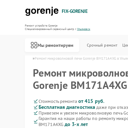
FIX-GORENJE
Ремонт устройств Gorenje
Специализированный cервисный центр г.
Ульяновск
Мы ремонтируем
Срочный ремонт
Це
orenje в Ульяновске
Ремонт микроволновой печи Gorenje BM171A4XG в Улья
Ремонт микроволно
Gorenje BM171A4XG 
от 415 руб.
Стоимость ремонта
Бесплатная диагностика
даже при отказ
Привезем и увезем микроволновую печь G
Гарантия на наши работы по ремонту микр
до 3-х лет
BM171A4XG