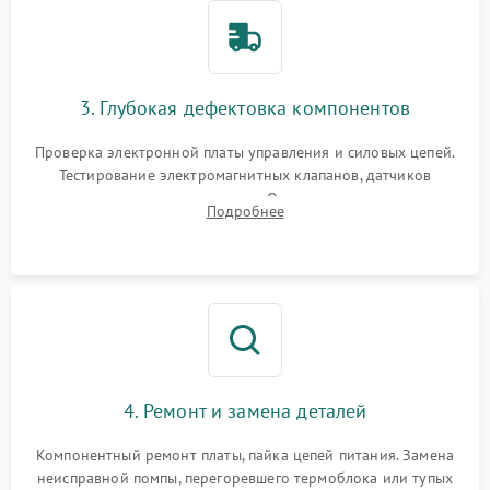
3. Глубокая дефектовка компонентов
Проверка электронной платы управления и силовых цепей.
Тестирование электромагнитных клапанов, датчиков
температуры и расходомера. Оценка степени износа
Подробнее
жерновов кофемолки, уплотнительных колец гидросистемы
и шестерней редуктора.
4. Ремонт и замена деталей
Компонентный ремонт платы, пайка цепей питания. Замена
неисправной помпы, перегоревшего термоблока или тупых