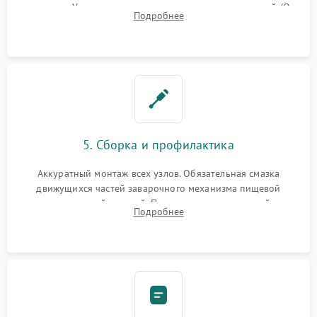
жерновов. Установка новых силиконовых уплотнителей (O-
Подробнее
ring) и тефлоновых трубок для надежного устранения
протечек.
5. Сборка и профилактика
Аккуратный монтаж всех узлов. Обязательная смазка
движущихся частей заварочного механизма пищевой
силиконовой смазкой. Проведение программной
Подробнее
декальцинации и очистки системы от кофейных масел.
Надежная фиксация всех соединений.