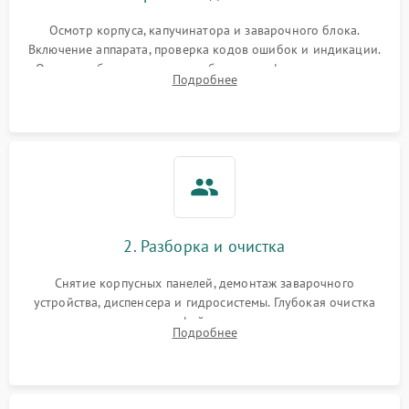
Осмотр корпуса, капучинатора и заварочного блока.
Включение аппарата, проверка кодов ошибок и индикации.
Оценка работы помпы, термоблока и кофемолки на слух.
Подробнее
Измерение температуры и давления воды для выявления
локализации поломки.
2. Разборка и очистка
Снятие корпусных панелей, демонтаж заварочного
устройства, диспенсера и гидросистемы. Глубокая очистка
внутренних узлов от кофейных масел, жмыха и накипи.
Подробнее
Промывка дренажных каналов и фильтров с использованием
специализированной химии.