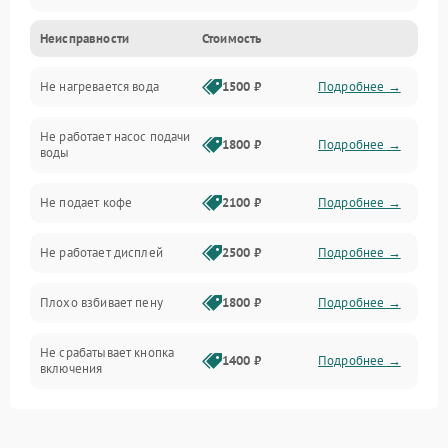
Неисправности
Стоимость
Прочие неисправности
Не нагревается вода
1500 ₽
Подробнее →
Включение и работа
Не работает насос подачи
Проблемы с водой
1800 ₽
Подробнее →
воды
Проблемы с капучинатором и паром
Не подает кофе
2100 ₽
Подробнее →
Управление и электроника
Не работает дисплей
2500 ₽
Подробнее →
Программное обеспечение
Плохо взбивает пену
1800 ₽
Подробнее →
Не срабатывает кнопка
1400 ₽
Подробнее →
включения
Запах гари при работе
1800 ₽
Подробнее →