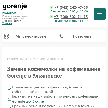
+7 (842) 242-47-68
Ежедневно, с 10:00 до 20:00
FIX-GORENJE
+7 (800) 302-71-75
Ремонт устройств Gorenje
Специализированный
Звонок бесплатный по РФ
cервисный центр г.
Ульяновск
Мы ремонтируем
Позвонить
овске
Кофемашина Gorenje замена кофемолки
Замена кофемолки на кофемашине
Gorenje в Ульяновске
Привезем и увезем кофемашину Gorenje
собственной доставкой
Гарантия на наши работы по ремонту кофемашин
до 3-х лет
Gorenje
Ремонт варочных панелей Gorenje
Ремонт посудомоечных машин Gorenje
Ремонт микроволновых печей Gorenje
Ремонт стиральных машин Gorenje
Ремонт духовых шкафов Gorenje
Ремонт водонагревателей Gorenje
Ремонт парогенераторов Gorenje
Срочный ремонт кофемашин Gorenje в течении