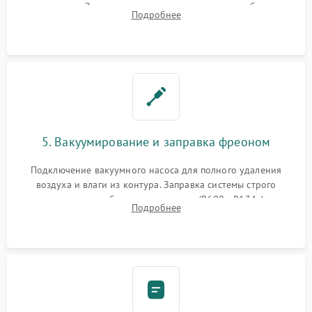
осушителя. Замена изношенных вентиляторов обдува,
Подробнее
сломанных заслонок или поврежденных дверных петель.
5. Вакуумирование и заправка фреоном
Подключение вакуумного насоса для полного удаления
воздуха и влаги из контура. Заправка системы строго
дозированным объемом хладагента (R600a, R134a) по
Подробнее
электронным весам. Контроль рабочего давления в системе.