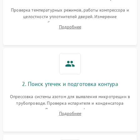
Запах горелого при
2000 ₽
Подробнее →
Проверка температурных режимов, работы компрессора и
работе
целостности уплотнителей дверей. Измерение
сопротивления обмоток мотора, проверка термостата и
Не включается
Подробнее
1000 ₽
Подробнее →
считывание кодов ошибок с электронного дисплея.
холодильник
Проблемы с системой
автоматической
1800 ₽
Подробнее →
разморозки
2. Поиск утечек и подготовка контура
Опрессовка системы азотом для выявления микротрещин в
трубопроводе. Проверка испарителя и конденсатора
течеискателем. Демонтаж старого фильтра-осушителя и
Подробнее
продувка капиллярной трубки для устранения засоров.