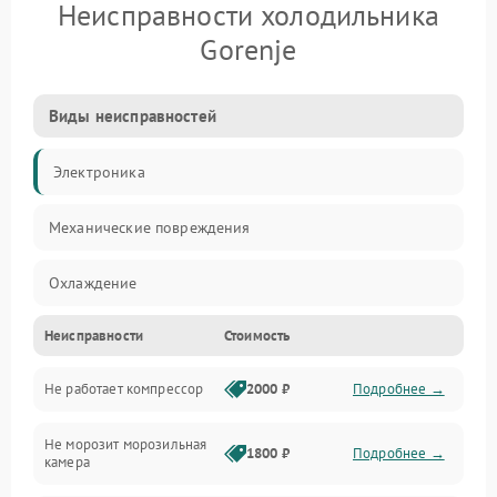
Неисправности холодильника
Gorenje
Виды неисправностей
Электроника
Механические повреждения
Охлаждение
Неисправности
Стоимость
Механика
Не работает компрессор
2000 ₽
Подробнее →
Электропитание
Не морозит морозильная
Дренаж
1800 ₽
Подробнее →
камера