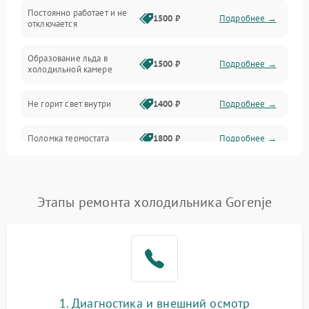
Оттайка
Постоянно работает и не
1500 ₽
Подробнее →
отключается
Программное обеспечение
Образование льда в
1500 ₽
Подробнее →
холодильной камере
Не горит свет внутри
1400 ₽
Подробнее →
Поломка термостата
1800 ₽
Подробнее →
Не работает вентилятор
1800 ₽
Подробнее →
Этапы ремонта холодильника Gorenje
Поломка системы No Frost
2600 ₽
Подробнее →
Образование конденсата
1800 ₽
Подробнее →
на стенках
Сбой в работе инвертора
2100 ₽
Подробнее →
1. Диагностика и внешний осмотр