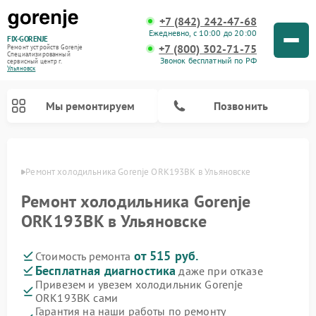
+7 (842) 242-47-68
Ежедневно, с 10:00 до 20:00
FIX-GORENJE
+7 (800) 302-71-75
Ремонт устройств Gorenje
Специализированный
Звонок бесплатный по РФ
cервисный центр г.
Ульяновск
Мы ремонтируем
Позвонить
овске
Ремонт холодильника Gorenje ORK193BK в Ульяновске
Ремонт холодильника Gorenje
ORK193BK в Ульяновске
от 515 руб.
Стоимость ремонта
Бесплатная диагностика
даже при отказе
Привезем и увезем холодильник Gorenje
ORK193BK сами
Ремонт варочных панелей Gorenje
Ремонт посудомоечных машин Gorenje
Ремонт парогенераторов Gorenje
Ремонт духовых шкафов Gorenje
Ремонт водонагревателей Gorenje
Ремонт микроволновых печей Gorenje
Ремонт стиральных машин Gorenje
Гарантия на наши работы по ремонту