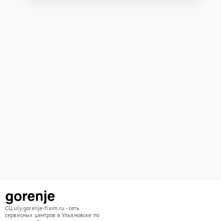
СЦ uly.gorenje-fixim.ru - сеть
сервисных центров в Ульяновске по