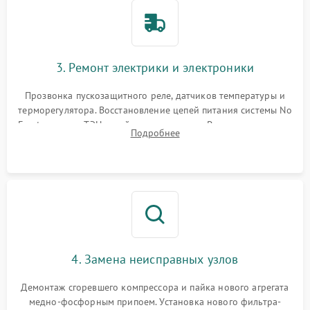
3. Ремонт электрики и электроники
Прозвонка пускозащитного реле, датчиков температуры и
терморегулятора. Восстановление цепей питания системы No
Frost, включая ТЭН оттайки и вентилятор. Ремонт или замена
Подробнее
платы управления при сбоях алгоритмов.
4. Замена неисправных узлов
Демонтаж сгоревшего компрессора и пайка нового агрегата
медно-фосфорным припоем. Установка нового фильтра-