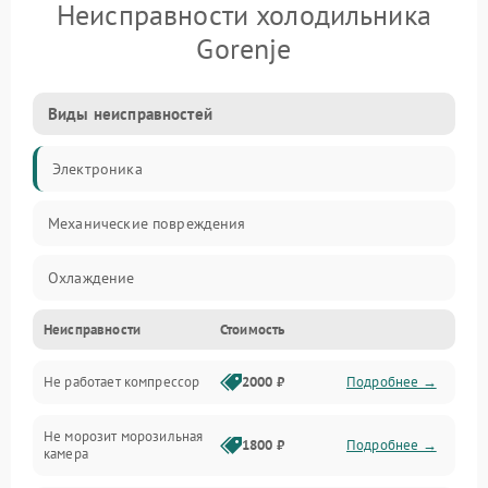
Неисправности холодильника
Gorenje
Виды неисправностей
Электроника
Механические повреждения
Охлаждение
Неисправности
Стоимость
Механика
Не работает компрессор
2000 ₽
Подробнее →
Электропитание
Не морозит морозильная
Дренаж
1800 ₽
Подробнее →
камера