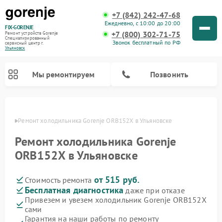
+7 (842) 242-47-68
Ежедневно, с 10:00 до 20:00
FIX-GORENJE
+7 (800) 302-71-75
Ремонт устройств Gorenje
Специализированный
Звонок бесплатный по РФ
cервисный центр г.
Ульяновск
Мы ремонтируем
Позвонить
овске
Ремонт холодильника Gorenje ORB152X в Ульяновске
Ремонт холодильника Gorenje
ORB152X в Ульяновске
от 515 руб.
Стоимость ремонта
Бесплатная диагностика
даже при отказе
Привезем и увезем холодильник Gorenje ORB152X
сами
Ремонт варочных панелей Gorenje
Ремонт посудомоечных машин Gorenje
Ремонт парогенераторов Gorenje
Ремонт духовых шкафов Gorenje
Ремонт водонагревателей Gorenje
Ремонт микроволновых печей Gorenje
Ремонт стиральных машин Gorenje
Гарантия на наши работы по ремонту