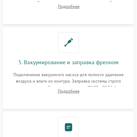
осушителя. Замена изношенных вентиляторов обдува,
Подробнее
сломанных заслонок или поврежденных дверных петель.
5. Вакуумирование и заправка фреоном
Подключение вакуумного насоса для полного удаления
воздуха и влаги из контура. Заправка системы строго
дозированным объемом хладагента (R600a, R134a) по
Подробнее
электронным весам. Контроль рабочего давления в системе.