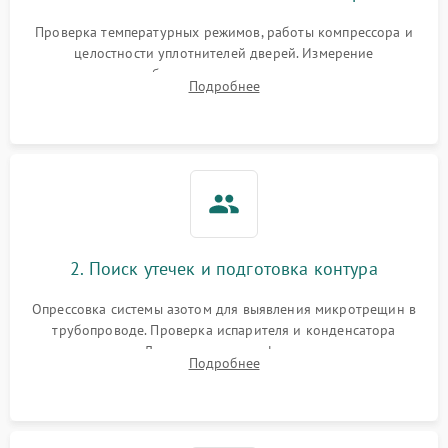
Запах горелого при
2000 ₽
Подробнее →
Проверка температурных режимов, работы компрессора и
работе
целостности уплотнителей дверей. Измерение
сопротивления обмоток мотора, проверка термостата и
Не включается
Подробнее
1000 ₽
Подробнее →
считывание кодов ошибок с электронного дисплея.
холодильник
Проблемы с системой
автоматической
1800 ₽
Подробнее →
разморозки
2. Поиск утечек и подготовка контура
Опрессовка системы азотом для выявления микротрещин в
трубопроводе. Проверка испарителя и конденсатора
течеискателем. Демонтаж старого фильтра-осушителя и
Подробнее
продувка капиллярной трубки для устранения засоров.