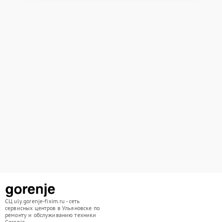
СЦ uly.gorenje-fixim.ru - сеть
сервисных центров в Ульяновске по
ремонту и обслуживанию техники
Gorenje