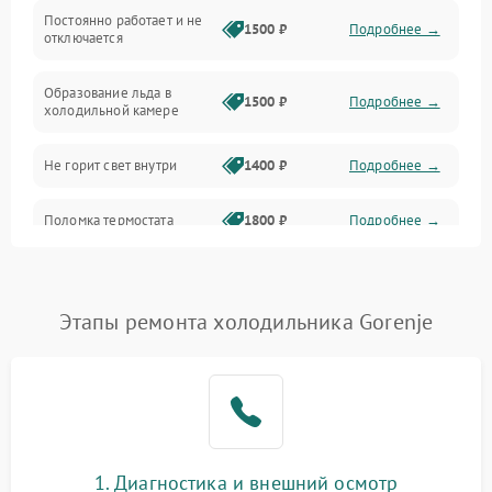
Оттайка
Постоянно работает и не
1500 ₽
Подробнее →
отключается
Программное обеспечение
Образование льда в
1500 ₽
Подробнее →
холодильной камере
Не горит свет внутри
1400 ₽
Подробнее →
Поломка термостата
1800 ₽
Подробнее →
Не работает вентилятор
1800 ₽
Подробнее →
Этапы ремонта холодильника Gorenje
Поломка системы No Frost
2600 ₽
Подробнее →
Образование конденсата
1800 ₽
Подробнее →
на стенках
Сбой в работе инвертора
2100 ₽
Подробнее →
1. Диагностика и внешний осмотр