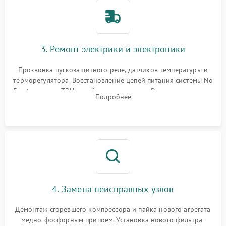
3. Ремонт электрики и электроники
Прозвонка пускозащитного реле, датчиков температуры и
терморегулятора. Восстановление цепей питания системы No
Frost, включая ТЭН оттайки и вентилятор. Ремонт или замена
Подробнее
платы управления при сбоях алгоритмов.
4. Замена неисправных узлов
Демонтаж сгоревшего компрессора и пайка нового агрегата
медно-фосфорным припоем. Установка нового фильтра-