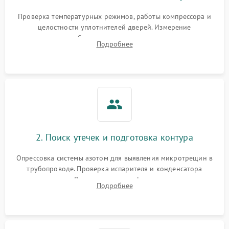
Запах горелого при
2000 ₽
Подробнее →
Проверка температурных режимов, работы компрессора и
работе
целостности уплотнителей дверей. Измерение
сопротивления обмоток мотора, проверка термостата и
Не включается
Подробнее
1000 ₽
Подробнее →
считывание кодов ошибок с электронного дисплея.
холодильник
Проблемы с системой
автоматической
1800 ₽
Подробнее →
разморозки
2. Поиск утечек и подготовка контура
Опрессовка системы азотом для выявления микротрещин в
трубопроводе. Проверка испарителя и конденсатора
течеискателем. Демонтаж старого фильтра-осушителя и
Подробнее
продувка капиллярной трубки для устранения засоров.