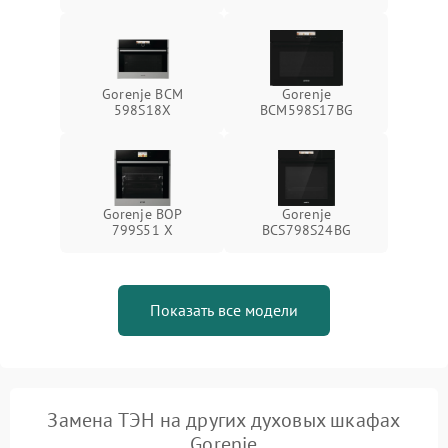
Gorenje BCM
Gorenje
598S18X
BCM598S17BG
Gorenje BOP
Gorenje
799S51 X
BCS798S24BG
Показать все модели
Замена ТЭН на других духовых шкафах
Gorenje