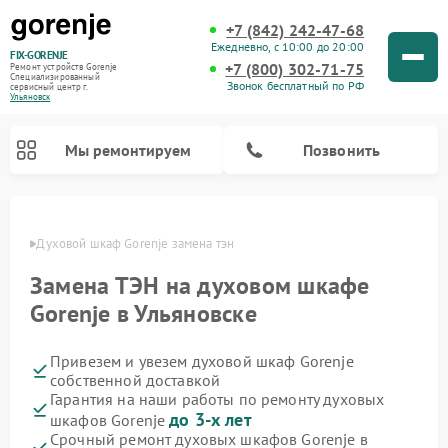
+7 (842) 242-47-68
Ежедневно, с 10:00 до 20:00
FIX-GORENJE
+7 (800) 302-71-75
Ремонт устройств Gorenje
Специализированный
Звонок бесплатный по РФ
cервисный центр г.
Ульяновск
Мы ремонтируем
Позвонить
овске
Духовой шкаф Gorenje замена тэн
Замена ТЭН на духовом шкафе
Gorenje в Ульяновске
Привезем и увезем духовой шкаф Gorenje
собственной доставкой
Гарантия на наши работы по ремонту духовых
до 3-х лет
шкафов Gorenje
Ремонт варочных панелей Gorenje
Ремонт водонагревателей Gorenje
Ремонт микроволновых печей Gorenje
Ремонт стиральных машин Gorenje
Ремонт посудомоечных машин Gorenje
Ремонт парогенераторов Gorenje
Срочный ремонт духовых шкафов Gorenje в