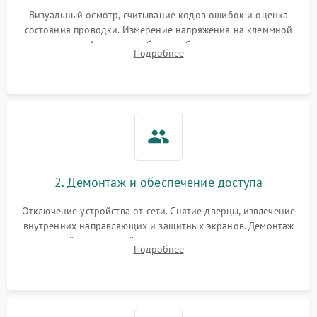
Визуальный осмотр, считывание кодов ошибок и оценка
состояния проводки. Измерение напряжения на клеммной
колодке. Анализ жалоб на проблемы с нагревом,
Подробнее
конвекцией, панелью управления или блокировкой дверцы.
2. Демонтаж и обеспечение доступа
Отключение устройства от сети. Снятие дверцы, извлечение
внутренних направляющих и защитных экранов. Демонтаж
задней или верхней панели для прямого доступа к
Подробнее
нагревательным элементам, плате и вентиляторам.