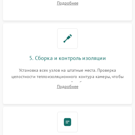
Подробнее
выгоревших реле, восстановление контактов и замена
уплотнителя.
5. Сборка и контроль изоляции
Установка всех узлов на штатные места. Проверка
целостности теплоизоляционного контура камеры, чтобы
исключить перегрев кухонной мебели и потерю тепла.
Подробнее
Надежная фиксация клемм и сборка корпуса шкафа.