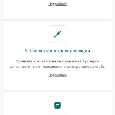
ремонт электронного модуля управления, замена
Подробнее
выгоревших реле, восстановление контактов и замена
уплотнителя.
5. Сборка и контроль изоляции
Установка всех узлов на штатные места. Проверка
целостности теплоизоляционного контура камеры, чтобы
исключить перегрев кухонной мебели и потерю тепла.
Подробнее
Надежная фиксация клемм и сборка корпуса шкафа.