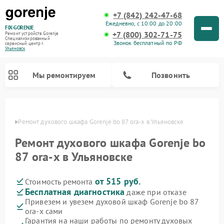
+7 (842) 242-47-68
Ежедневно, с 10:00 до 20:00
FIX-GORENJE
+7 (800) 302-71-75
Ремонт устройств Gorenje
Специализированный
Звонок бесплатный по РФ
cервисный центр г.
Ульяновск
Мы ремонтируем
Позвонить
овске
Ремонт духового шкафа Gorenje bo 87 ora-x в Ульяновске
Ремонт духового шкафа Gorenje bo
87 ora-x в Ульяновске
от 515 руб.
Стоимость ремонта
Бесплатная диагностика
даже при отказе
Привезем и увезем духовой шкаф Gorenje bo 87
ora-x сами
Ремонт варочных панелей Gorenje
Ремонт водонагревателей Gorenje
Ремонт микроволновых печей Gorenje
Ремонт стиральных машин Gorenje
Ремонт посудомоечных машин Gorenje
Ремонт парогенераторов Gorenje
Гарантия на наши работы по ремонту духовых