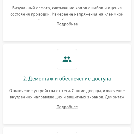
Визуальный осмотр, считывание кодов ошибок и оценка
состояния проводки. Измерение напряжения на клеммной
колодке. Анализ жалоб на проблемы с нагревом,
Подробнее
конвекцией, панелью управления или блокировкой дверцы.
2. Демонтаж и обеспечение доступа
Отключение устройства от сети. Снятие дверцы, извлечение
внутренних направляющих и защитных экранов. Демонтаж
задней или верхней панели для прямого доступа к
Подробнее
нагревательным элементам, плате и вентиляторам.