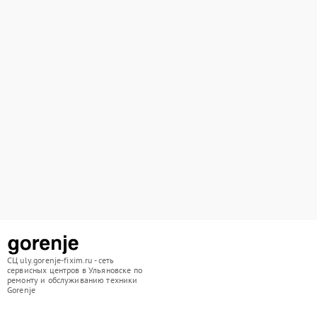
СЦ uly.gorenje-fixim.ru - сеть
сервисных центров в Ульяновске по
ремонту и обслуживанию техники
Gorenje