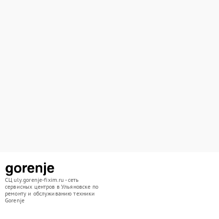
СЦ uly.gorenje-fixim.ru - сеть
сервисных центров в Ульяновске по
ремонту и обслуживанию техники
Gorenje