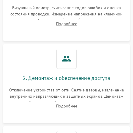
Визуальный осмотр, считывание кодов ошибок и оценка
состояния проводки. Измерение напряжения на клеммной
колодке. Анализ жалоб на проблемы с нагревом,
Подробнее
конвекцией, панелью управления или блокировкой дверцы.
2. Демонтаж и обеспечение доступа
Отключение устройства от сети. Снятие дверцы, извлечение
внутренних направляющих и защитных экранов. Демонтаж
задней или верхней панели для прямого доступа к
Подробнее
нагревательным элементам, плате и вентиляторам.