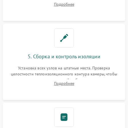
ремонт электронного модуля управления, замена
Подробнее
выгоревших реле, восстановление контактов и замена
уплотнителя.
5. Сборка и контроль изоляции
Установка всех узлов на штатные места. Проверка
целостности теплоизоляционного контура камеры, чтобы
исключить перегрев кухонной мебели и потерю тепла.
Подробнее
Надежная фиксация клемм и сборка корпуса шкафа.