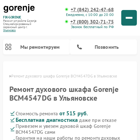
+7 (842) 242-47-68
Ежедневно, с 10:00 до 20:00
FIX-GORENJE
+7 (800) 302-71-75
Ремонт устройств Gorenje
Специализированный
Звонок бесплатный по РФ
cервисный центр г.
Ульяновск
Мы ремонтируем
Позвонить
овске
Ремонт духового шкафа Gorenje BCM4547DG в Ульяновске
Ремонт духового шкафа Gorenje
BCM4547DG в Ульяновске
от 515 руб.
Стоимость ремонта
Бесплатная диагностика
даже при отказе
Привезем и увезем духовой шкаф Gorenje
BCM4547DG сами
Ремонт варочных панелей Gorenje
Ремонт водонагревателей Gorenje
Ремонт микроволновых печей Gorenje
Ремонт стиральных машин Gorenje
Ремонт посудомоечных машин Gorenje
Ремонт парогенераторов Gorenje
Гарантия на наши работы по ремонту духовых