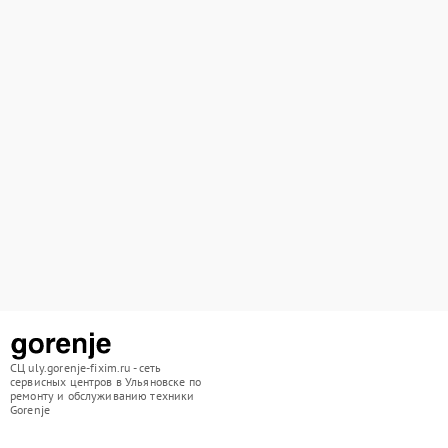
СЦ uly.gorenje-fixim.ru - сеть
сервисных центров в Ульяновске по
ремонту и обслуживанию техники
Gorenje