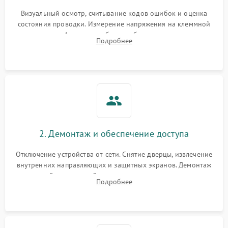
Визуальный осмотр, считывание кодов ошибок и оценка
состояния проводки. Измерение напряжения на клеммной
колодке. Анализ жалоб на проблемы с нагревом,
Подробнее
конвекцией, панелью управления или блокировкой дверцы.
2. Демонтаж и обеспечение доступа
Отключение устройства от сети. Снятие дверцы, извлечение
внутренних направляющих и защитных экранов. Демонтаж
задней или верхней панели для прямого доступа к
Подробнее
нагревательным элементам, плате и вентиляторам.