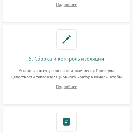
ремонт электронного модуля управления, замена
Подробнее
выгоревших реле, восстановление контактов и замена
уплотнителя.
5. Сборка и контроль изоляции
Установка всех узлов на штатные места. Проверка
целостности теплоизоляционного контура камеры, чтобы
исключить перегрев кухонной мебели и потерю тепла.
Подробнее
Надежная фиксация клемм и сборка корпуса шкафа.