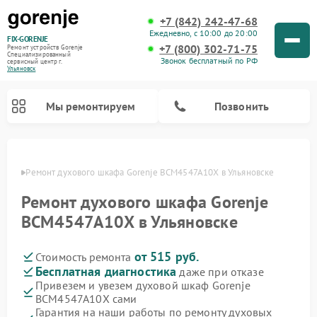
+7 (842) 242-47-68
Ежедневно, с 10:00 до 20:00
FIX-GORENJE
+7 (800) 302-71-75
Ремонт устройств Gorenje
Специализированный
Звонок бесплатный по РФ
cервисный центр г.
Ульяновск
Мы ремонтируем
Позвонить
овске
Ремонт духового шкафа Gorenje BCM4547A10X в Ульяновске
Ремонт духового шкафа Gorenje
BCM4547A10X в Ульяновске
от 515 руб.
Стоимость ремонта
Бесплатная диагностика
даже при отказе
Привезем и увезем духовой шкаф Gorenje
BCM4547A10X сами
Ремонт варочных панелей Gorenje
Ремонт водонагревателей Gorenje
Ремонт микроволновых печей Gorenje
Ремонт стиральных машин Gorenje
Ремонт посудомоечных машин Gorenje
Ремонт парогенераторов Gorenje
Гарантия на наши работы по ремонту духовых